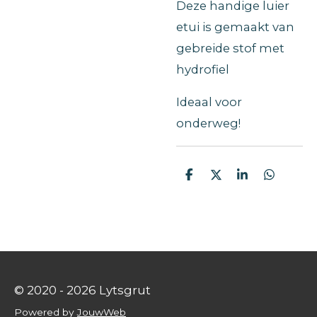
Deze handige luier
etui is gemaakt van
gebreide stof met
hydrofiel
Ideaal voor
onderweg!
D
D
S
D
e
e
h
e
l
e
a
l
e
l
r
e
n
e
n
© 2020 - 2026 Lytsgrut
Powered by
JouwWeb