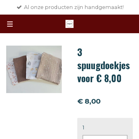
Al onze producten zijn handgemaakt!
Ga
direct
naar
de
hoofdinhoud
3
spuugdoekjes
voor € 8,00
€ 8,00
1