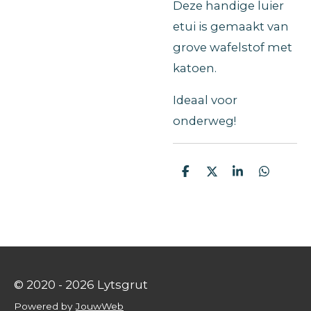
Deze handige luier
etui is gemaakt van
grove wafelstof met
katoen.
Ideaal voor
onderweg!
D
D
S
D
e
e
h
e
l
e
a
l
e
l
r
e
n
e
n
© 2020 - 2026 Lytsgrut
Powered by
JouwWeb