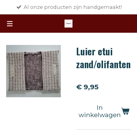
Al onze producten zijn handgemaakt!
Ga
direct
naar
de
hoofdinhoud
Luier etui
zand/olifanten
€ 9,95
In
winkelwagen