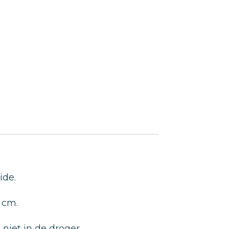
ide.
 cm.
niet in de droger.