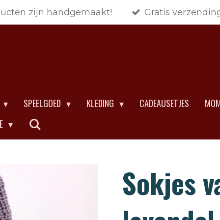
ducten zijn handgemaakt!
Gratis verzendin
SPEELGOED
KLEDING
CADEAUSETJES
MOM
CE
Sokjes va