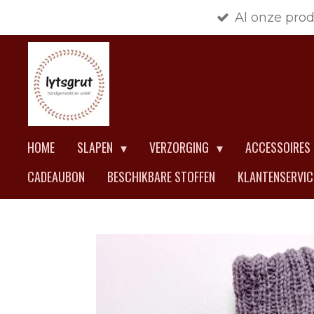
Al onze pro
Ga
direct
naar
de
hoofdinhoud
HOME
SLAPEN
VERZORGING
ACCESSOIRES
CADEAUBON
BESCHIKBARE STOFFEN
KLANTENSERVI