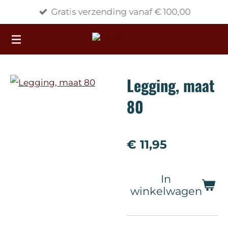
Gratis verzending vanaf € 100,00
Ga
direct
naar
de
hoofdinhoud
Legging, maat
80
€ 11,95
In
winkelwagen