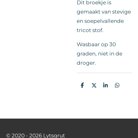
Dit broekje is
gemaakt van stevige
en soepelvallende
tricot stof.
Wasbaar op 30
graden, niet in de
droger.
D
D
S
D
e
e
h
e
l
e
a
l
e
l
r
e
n
e
n
© 2020 - 2026 Lytsgrut