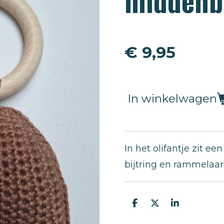
middenb
€ 9,95
In winkelwagen
In het olifantje zit e
bijtring en rammelaar
D
D
S
e
e
h