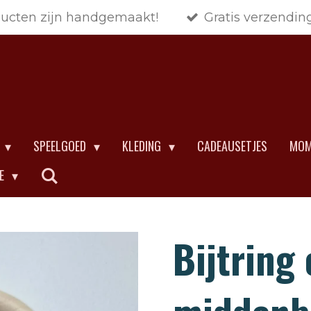
ducten zijn handgemaakt!
Gratis verzendin
SPEELGOED
KLEDING
CADEAUSETJES
MOM
CE
Bijtring 