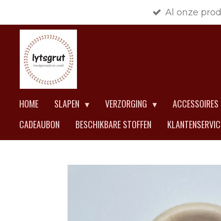
Al onze pro
Ga
direct
naar
de
hoofdinhoud
HOME
SLAPEN
VERZORGING
ACCESSOIRES
CADEAUBON
BESCHIKBARE STOFFEN
KLANTENSERVI